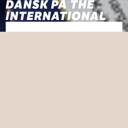
DANSK PÅ THE
INTERNATIONAL
DANSK PÅ THE
INTERNATIONAL
Uanset om du kan tale, skrive og læse lidt
eller meget dansk, så har du mulighed for
at lære sproget.
På The International kan vælge at supplere
din Cambridge IGCSE eksamen med faget
Dansk FP10, hvis du allerede har
kundskaber i faget og ønsker at
vedligeholde eller styrke det danske.
Du har også mulighed for at prøve kræfter
med faget, hvis du f.eks. ikke har noget
kendskab overhovedet, eller hvis du kender
lidt til sproget og gerne vil lære mere.