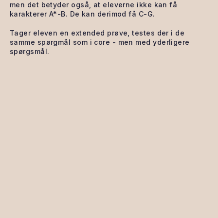
men det betyder også, at eleverne ikke kan få
karakterer A*-B. De kan derimod få C-G.
Tager eleven en extended prøve, testes der i de
samme spørgmål som i core - men med yderligere
spørgsmål.
LÆS MERE OM CORE OG EXTENDED
CAMBRIDGE HER
FAGLIGE MÅL
I
CAMBRIDGE MATH