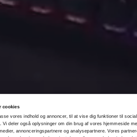
GOER HER
×
 cookies
BESØG OS!
passe vores indhold og annoncer, til at vise dig funktioner til soci
fik. Vi deler også oplysninger om din brug af vores hjemmeside m
 er noget for dig – klik her for at se
 medier, annonceringspartnere og analysepartnere. Vores partne
åbent hus eller book en rundvisning, når