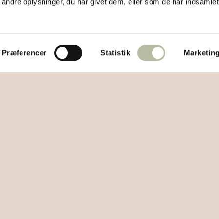
ndre oplysninger, du har givet dem, eller som de har indsamlet 
Præferencer
Statistik
Marketin
e