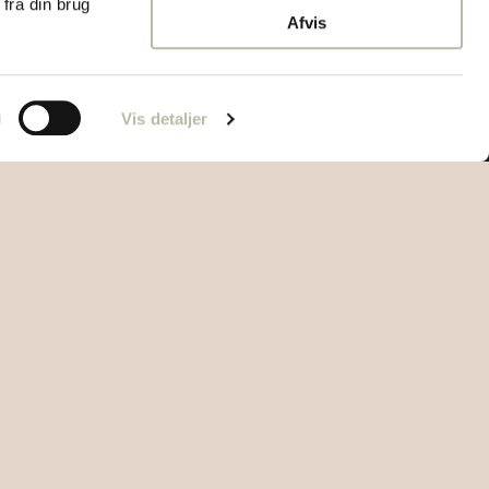
fra din brug
Afvis
g
Vis detaljer