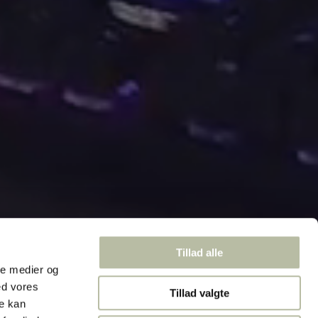
Tillad alle
ale medier og
ed vores
Tillad valgte
re kan