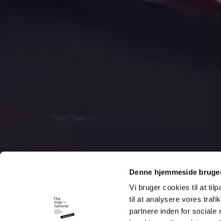
DOWNLOAD LO
Denne hjemmeside bruger
KOM OG 
Vi bruger cookies til at til
til at analysere vores tra
Find ud af om TI
partnere inden for sociale
hvornår vi har 