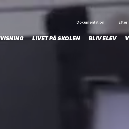
Dokumentation
Efter 
VISNING
LIVET PÅ SKOLEN
BLIV ELEV
V